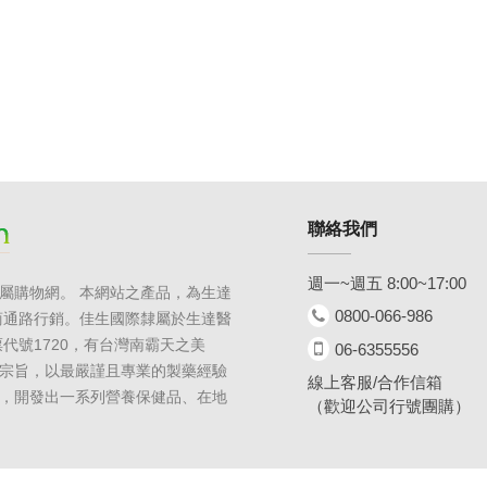
聯絡我們
週一~週五 8:00~17:00
屬購物網。 本網站之產品，為生達
0800-066-986
商通路行銷。佳生國際隸屬於生達醫
代號1720，有台灣南霸天之美
06-6355556
宗旨，以最嚴謹且專業的製藥經驗
線上客服/合作信箱
，開發出一系列營養保健品、在地
（歡迎公司行號團購）
！