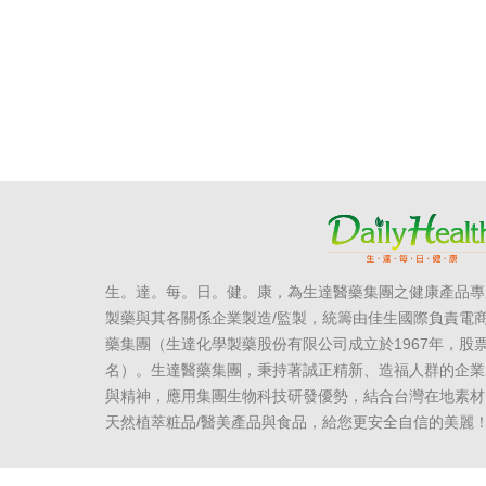
生。達。每。日。健。康，為生達醫藥集團之健康產品專
製藥與其各關係企業製造/監製，統籌由佳生國際負責電
藥集團（生達化學製藥股份有限公司成立於1967年，股票
名）。生達醫藥集團，秉持著誠正精新、造福人群的企業
與精神，應用集團生物科技研發優勢，結合台灣在地素材
天然植萃粧品/醫美產品與食品，給您更安全自信的美麗