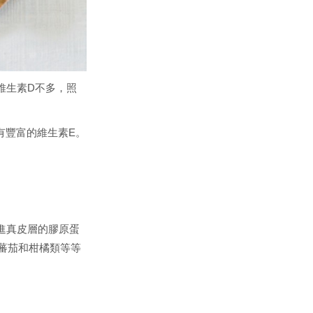
維生素D不多，照
有豐富的維生素E。
進真皮層的膠原蛋
蕃茄和柑橘類等等