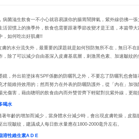
，病菌滋生飲食一不小心就容易讓你的腸胃鬧脾氣，紫外線彷彿一張
生活習慣上的換季外，飲食也需要跟著季節改變才是王道，本篇帶大
，如何吃出好肌膚!!
膚的水分流失外，最重要的課題就是如何預防無所不在，無日不在
作，除了可以減少自由基深入皮膚基底層，刺激黑色素、加速皺紋的
。
墨鏡，外出前塗抹有SPF係數的防曬乳之外，不要忘了防曬乳也會隨
充才能維持效用的；然而努力在外表的防曬防護外，從「內在」加強
陽光傷害，藉由聰明的飲食由內而外雙管齊下輕鬆對抗紫外線，更能
多喝水
著年齡的增加而減少，當身體水分減少時，會出現皮膚乾燥，皮脂
出現皺紋，建議成人每日飲水量應在1800-2000毫升左右。
溶性維生素A D E