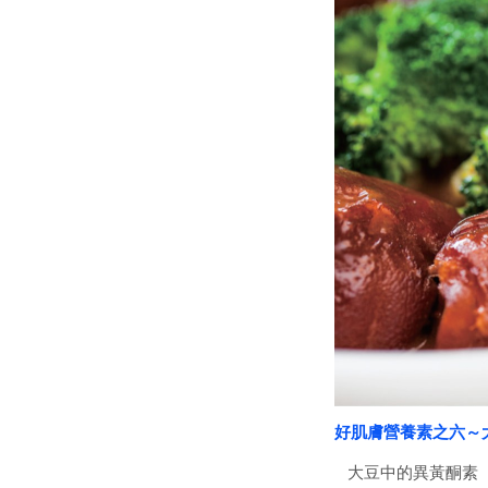
好肌膚營養素之六～
大豆中的異黃酮素（I