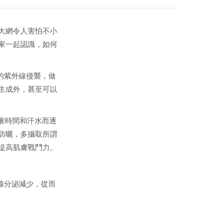
大網令人害怕不小
家一起認識，如何
的紫外線侵襲，做
生成外，甚至可以
著時間和汗水而逐
防曬，多攝取所謂
提高肌膚戰鬥力。
腺分泌減少，從而