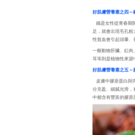
好肌膚營養素之四～
鐵是女性從青春期開
足，就會出現毛孔粗
性貧血會引起頭暈、
一般動物肝臟、紅肉
耳等則是植物性來源
好肌膚營養素之五～
皮膚中膠原蛋白與彈
分充盈、細膩光滑，
中都含有豐富的膠原