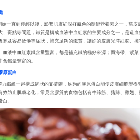
鐵
始一直到停經以後，影響肌膚紅潤好氣色的關鍵營養素之一，當皮
大、斑點等問題，鐵質是構成血液中血紅素的主要成分之一，是造血
畏寒及容易疲倦等症狀，補充足夠的鐵質，讓妳的皮膚光澤紅潤、擁
、血液中血紅素鐵含量豐富，都是補充鐵的極好來源；而海帶、紫菜
中含鐵量豐富的。
膠原蛋白
力纖維一起構成網狀的支撐體，足夠的膠原蛋白能使皮膚細胞變得
有效防止肌膚老化，常見含膠質的食物包括有牛蹄筋、豬蹄、雞翅、
蛋白。