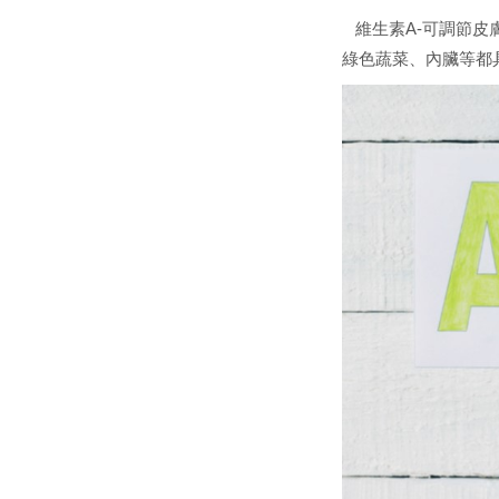
維生素A-可調節皮
綠色蔬菜、內臟等都