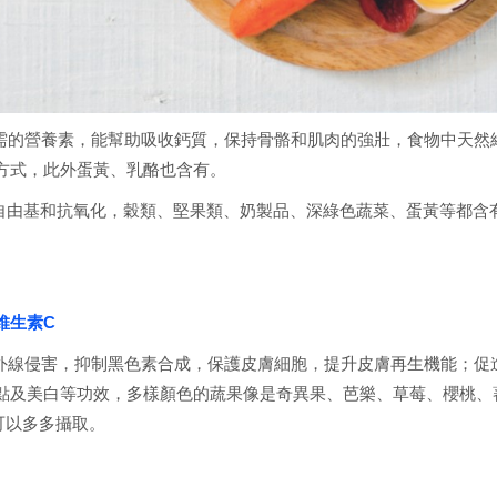
需的營養素，能幫助吸收鈣質，保持骨骼和肌肉的強壯，食物中天然
方式，此外蛋黃、乳酪也含有。
自由基和抗氧化，穀類、堅果類、奶製品、深綠色蔬菜、蛋黃等都含
維生素C
外線侵害，抑制黑色素合成，保護皮膚細胞，提升皮膚再生機能；促
點及美白等功效，多樣顏色的蔬果像是奇異果、芭樂、草莓、櫻桃、
可以多多攝取。