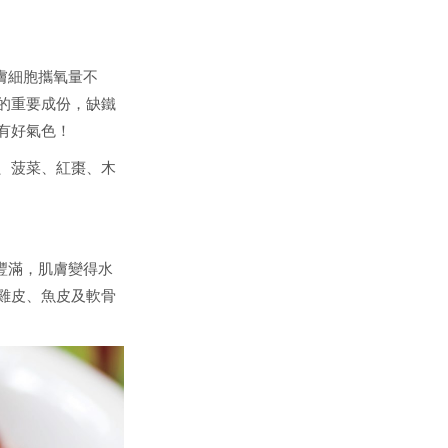
膚細胞攜氧量不
的重要成份，缺鐵
有好氣色！
、菠菜、紅棗、木
豐滿，肌膚變得水
雞皮、魚皮及軟骨