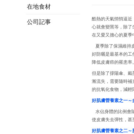
在地食材
酷熱的天氣悄悄逼近
公司記事
心就會變黑等，除了
在又愛又擔心的夏季中
夏季除了保濕維持皮
好防曬是最基本的工
降低皮膚癌的罹患率
但是除了撐陽傘、戴
漸流失，需要隨時補
的抗氧化食物，減輕
好肌膚營養素之一～
水佔身體的比例會隨
使皮膚失去彈性，甚至
好肌膚營養素之二～脂